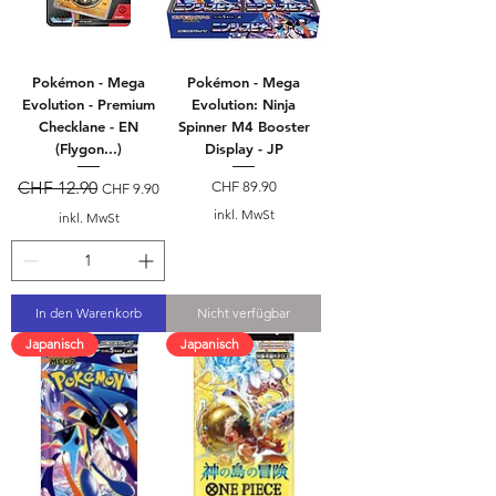
Pokémon - Mega
Pokémon - Mega
Evolution - Premium
Evolution: Ninja
Checklane - EN
Spinner M4 Booster
(Flygon...)
Display - JP
Standardpreis
CHF 12.90
Sale-Preis
Preis
CHF 89.90
CHF 9.90
inkl. MwSt
inkl. MwSt
In den Warenkorb
Nicht verfügbar
Japanisch
Japanisch