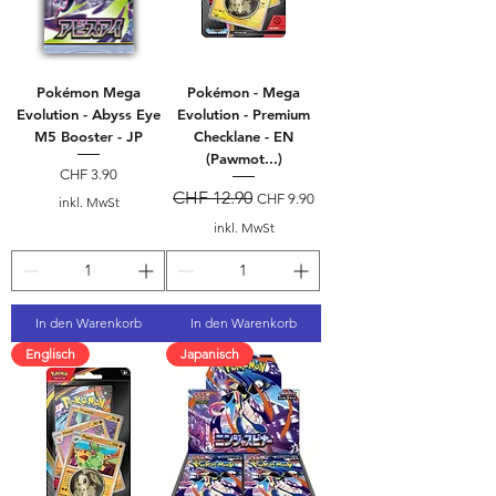
Pokémon Mega
Pokémon - Mega
Evolution - Abyss Eye
Evolution - Premium
M5 Booster - JP
Checklane - EN
(Pawmot...)
Preis
CHF 3.90
Standardpreis
CHF 12.90
Sale-Preis
CHF 9.90
inkl. MwSt
inkl. MwSt
In den Warenkorb
In den Warenkorb
Englisch
Japanisch