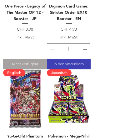
One Piece - Legacy of
Digimon Card Game:
The Master OP 12 -
Sinister Order EX10
Booster - JP
Booster - EN
Preis
Preis
CHF 3.90
CHF 4.90
inkl. MwSt
inkl. MwSt
Nicht verfügbar
In den Warenkorb
Englisch
Japanisch
Yu-Gi-Oh! Phantom
Pokémon - Mega-Nihil