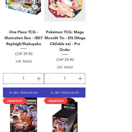
One Piece TCG -
Pokémon TCG: Mega
Illustration Box - IB07
Moonlit Tin - EN (Mega
Rayleigh/Shakuyaku
Clefable ex) - Pre
Order
Preis
CHF 39.90
Preis
CHF 29.90
inkl. MwSt
inkl. MwSt
In den Warenkorb
In den Warenkorb
Japanisch
Japanisch