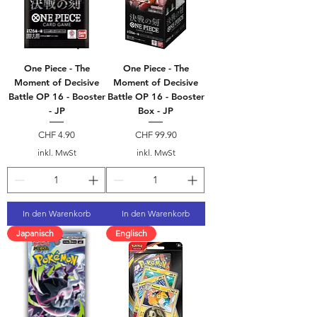
One Piece - The
One Piece - The
Moment of Decisive
Moment of Decisive
Battle OP 16 - Booster
Battle OP 16 - Booster
- JP
Box - JP
Preis
Preis
CHF 4.90
CHF 99.90
inkl. MwSt
inkl. MwSt
In den Warenkorb
In den Warenkorb
Japanisch
Englisch