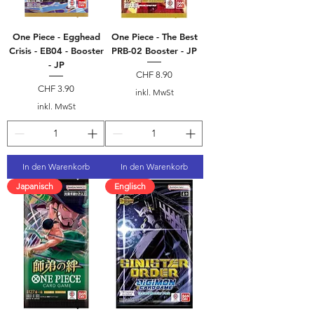
One Piece - Egghead
One Piece - The Best
Crisis - EB04 - Booster
PRB-02 Booster - JP
- JP
Preis
CHF 8.90
Preis
CHF 3.90
inkl. MwSt
inkl. MwSt
In den Warenkorb
In den Warenkorb
Japanisch
Englisch