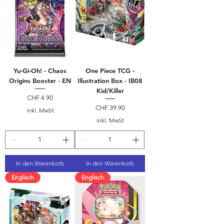
Yu-Gi-Oh! - Chaos
One Piece TCG -
Origins Booster - EN
Illustration Box - IB08
Kid/Killer
Preis
CHF 4.90
Preis
CHF 39.90
inkl. MwSt
inkl. MwSt
In den Warenkorb
In den Warenkorb
Englisch
Englisch