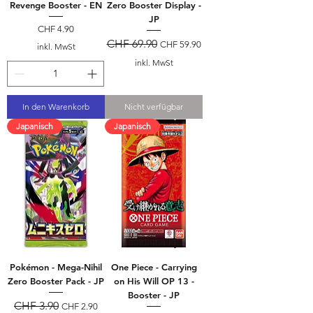
Revenge Booster - EN
Zero Booster Display -
JP
Preis
CHF 4.90
Standardpreis
CHF 69.90
Sale-Preis
CHF 59.90
inkl. MwSt
inkl. MwSt
In den Warenkorb
Nicht verfügbar
Japanisch
Japanisch
Pokémon - Mega-Nihil
One Piece - Carrying
Zero Booster Pack - JP
on His Will OP 13 -
Booster - JP
Standardpreis
CHF 3.90
Sale-Preis
CHF 2.90