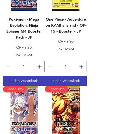
Pokémon - Mega
One Piece - Adventure
Evolution: Ninja
on KAMI's Island - OP-
Spinner M4 Booster
15 - Booster - JP
Pack - JP
Preis
CHF 3.90
Preis
CHF 3.90
inkl. MwSt
inkl. MwSt
In den Warenkorb
In den Warenkorb
Japanisch
Japanisch