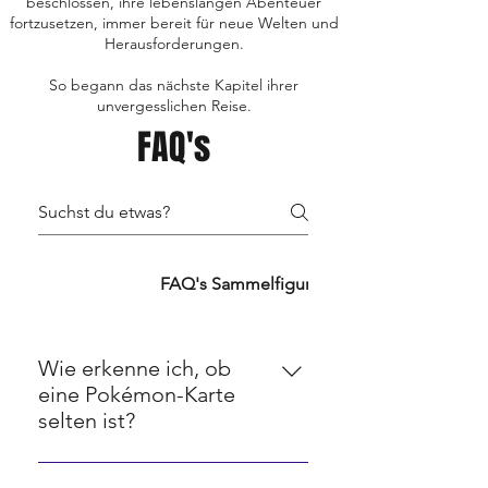
beschlossen, ihre lebenslangen Abenteuer
fortzusetzen, immer bereit für neue Welten und
Herausforderungen.
So begann das nächste Kapitel ihrer
unvergesslichen Reise.
FAQ's
FAQ's TCG's
FAQ's Sammelfiguren
FAQ's Retro
Wie erkenne ich, ob
eine Pokémon-Karte
selten ist?
Seltenheit bei Pokémon-Karten