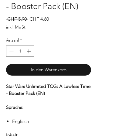
- Booster Pack (EN)
Standardpreis
Sale-
 CHF 5.90 
CHF 4.60
Preis
inkl. MwSt
Anzahl
*
In den Warenkorb
Star Wars Unlimited TCG: A Lawless Time
- Booster Pack (EN)
Sprache:
Englisch
Inhalt: