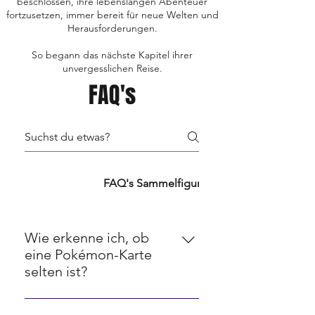
beschlossen, ihre lebenslangen Abenteuer
fortzusetzen, immer bereit für neue Welten und
Herausforderungen.
So begann das nächste Kapitel ihrer
unvergesslichen Reise.
FAQ's
FAQ's TCG's
FAQ's Sammelfiguren
FAQ's Retro
Wie erkenne ich, ob
eine Pokémon-Karte
selten ist?
Seltenheit bei Pokémon-Karten