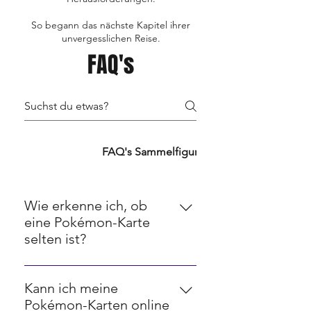
So begann das nächste Kapitel ihrer
unvergesslichen Reise.
FAQ's
FAQ's TCG's
FAQ's Sammelfiguren
FAQ's Retro
Wie erkenne ich, ob
eine Pokémon-Karte
selten ist?
Seltenheit bei Pokémon-Karten
wird oft durch ein Symbol in der
Kann ich meine
unteren rechten Ecke angezeigt.
Pokémon-Karten online