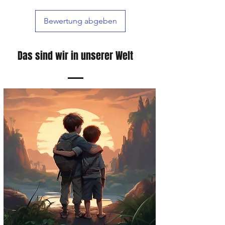
von 24 Stunden bearbeitet und versendet,
um sicherzustellen, dass sie so schnell wie
Bewertung abgeben
möglich bei unseren Kunden eintreffen.
Das sind wir in unserer Welt