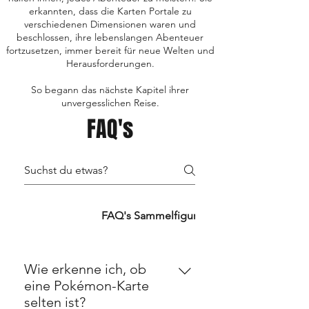
erkannten, dass die Karten Portale zu
verschiedenen Dimensionen waren und
beschlossen, ihre lebenslangen Abenteuer
fortzusetzen, immer bereit für neue Welten und
Herausforderungen.
So begann das nächste Kapitel ihrer
unvergesslichen Reise.
FAQ's
FAQ's TCG's
FAQ's Sammelfiguren
FAQ's Retro
Wie erkenne ich, ob
eine Pokémon-Karte
selten ist?