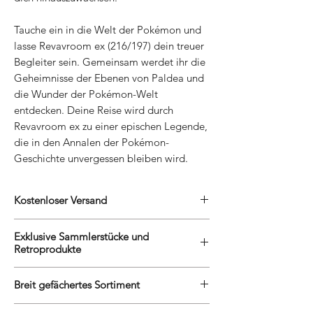
Tauche ein in die Welt der Pokémon und
lasse Revavroom ex (216/197) dein treuer
Begleiter sein. Gemeinsam werdet ihr die
Geheimnisse der Ebenen von Paldea und
die Wunder der Pokémon-Welt
entdecken. Deine Reise wird durch
Revavroom ex zu einer epischen Legende,
die in den Annalen der Pokémon-
Geschichte unvergessen bleiben wird.
Kostenloser Versand
Wir belohnen unsere treuen Kunden mit
Exklusive Sammlerstücke und
kostenlosem Versand. Egal, ob Du eine
Retroprodukte
grosse Sammlung erweiterst oder ein neues
Videospiel entdecken möchtest, Du kannst
Wir sind stolz darauf, unseren Kunden
Dich auf den kostenlosen Versand verlassen,
Breit gefächertes Sortiment
exklusive Sammlerstücke und
um Dein Einkaufserlebnis noch angenehmer
Retroprodukte anzubieten, die man
Unser Online-Shop bietet eine