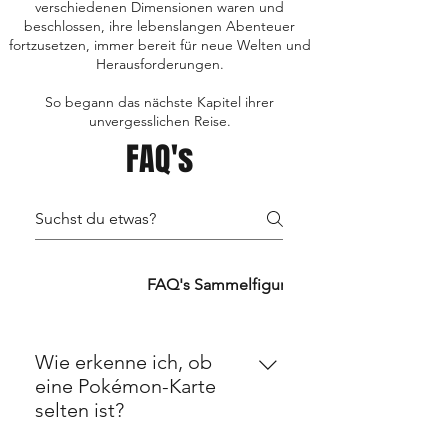
verschiedenen Dimensionen waren und
beschlossen, ihre lebenslangen Abenteuer
fortzusetzen, immer bereit für neue Welten und
Herausforderungen.
So begann das nächste Kapitel ihrer
unvergesslichen Reise.
FAQ's
FAQ's TCG's
FAQ's Sammelfiguren
FAQ's Retro
Wie erkenne ich, ob
eine Pokémon-Karte
selten ist?