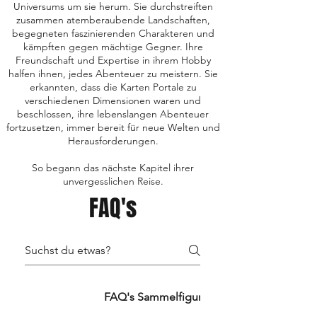
Universums um sie herum. Sie durchstreiften
zusammen atemberaubende Landschaften,
begegneten faszinierenden Charakteren und
kämpften gegen mächtige Gegner. Ihre
Freundschaft und Expertise in ihrem Hobby
halfen ihnen, jedes Abenteuer zu meistern. Sie
erkannten, dass die Karten Portale zu
verschiedenen Dimensionen waren und
beschlossen, ihre lebenslangen Abenteuer
fortzusetzen, immer bereit für neue Welten und
Herausforderungen.
So begann das nächste Kapitel ihrer
unvergesslichen Reise.
FAQ's
FAQ's TCG's
FAQ's Sammelfiguren
FAQ's Retro