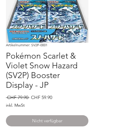
Artikelnummer: SV2P-0001
Pokémon Scarlet &
Violet Snow Hazard
(SV2P) Booster
Display - JP
Standardpreis
Sale-
 CHF 79.90 
CHF 59.90
Preis
inkl. MwSt
Nicht verfügbar