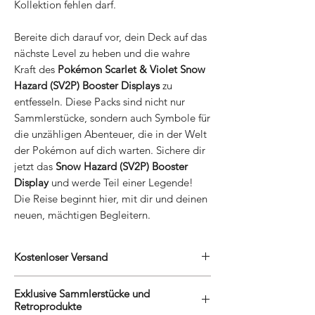
Kollektion fehlen darf.
Bereite dich darauf vor, dein Deck auf das
nächste Level zu heben und die wahre
Kraft des
Pokémon Scarlet & Violet Snow
Hazard (SV2P) Booster Displays
zu
entfesseln. Diese Packs sind nicht nur
Sammlerstücke, sondern auch Symbole für
die unzähligen Abenteuer, die in der Welt
der Pokémon auf dich warten. Sichere dir
jetzt das
Snow Hazard (SV2P) Booster
Display
und werde Teil einer Legende!
Die Reise beginnt hier, mit dir und deinen
neuen, mächtigen Begleitern.
Kostenloser Versand
Wir belohnen unsere treuen Kunden mit
Exklusive Sammlerstücke und
kostenlosem Versand. Egal, ob Du eine
Retroprodukte
grosse Sammlung erweiterst oder ein neues