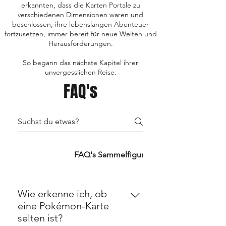
erkannten, dass die Karten Portale zu
verschiedenen Dimensionen waren und
beschlossen, ihre lebenslangen Abenteuer
fortzusetzen, immer bereit für neue Welten und
Herausforderungen.
So begann das nächste Kapitel ihrer
unvergesslichen Reise.
FAQ's
FAQ's TCG's
FAQ's Sammelfiguren
FAQ's Retro
Wie erkenne ich, ob
eine Pokémon-Karte
selten ist?