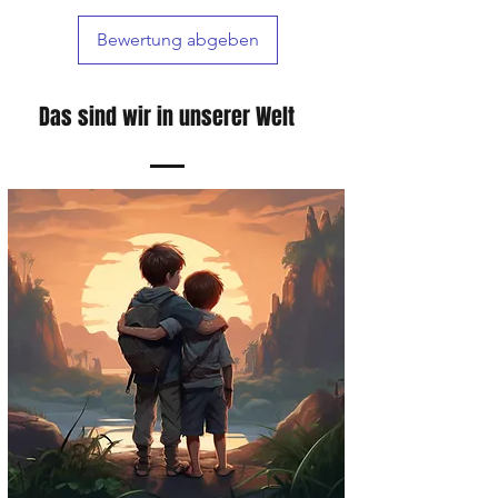
um sicherzustellen, dass sie so schnell wie
Bewertung abgeben
möglich bei unseren Kunden eintreffen.
Das sind wir in unserer Welt