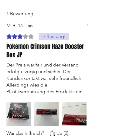
1 Bewertung
M
•
14. Jan.
Mit 3 von 5 Sternen bewertet.
Bestätigt
Pokemon Crimson Haze Booster
Box JP
Der Preis war fair und der Versand
erfolgte zügig und sicher. Der
Kundenkontakt war sehr freundlich.
Allerdings wies die
Plastikverpackung des Produkts ein
Loch auf, weshalb Zweifel bestehen,
ob es sich um ein original
fabrikversiegeltes oder
möglicherweise erneut versiegeltes
Produkt handelt. Aus diesem Grund
nur 3 von 5 Sternen. Da dies meine
War das hilfreich?
Ja (2)