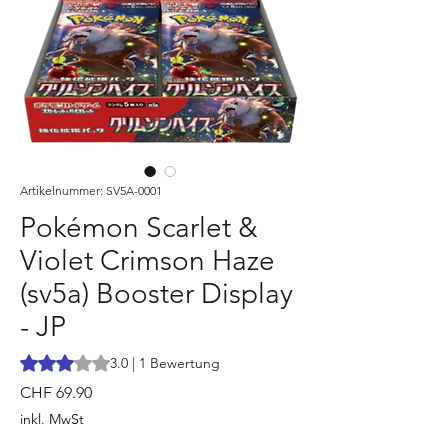
Artikelnummer: SV5A-0001
Pokémon Scarlet &
Violet Crimson Haze
(sv5a) Booster Display
- JP
Das Rating beträgt 3.0 von fünf Sternen, basierend auf 1 Be
3.0 | 1 Bewertung
Preis
CHF 69.90
inkl. MwSt