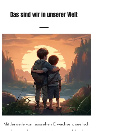
erste Bestellung bei Mr. Mali war,
bin ich unsicher, ob ich erneut dort
Das sind wir in unserer Welt
bestellen werde.
Mittlerweile vom aussehen Erwachsen, seelisch