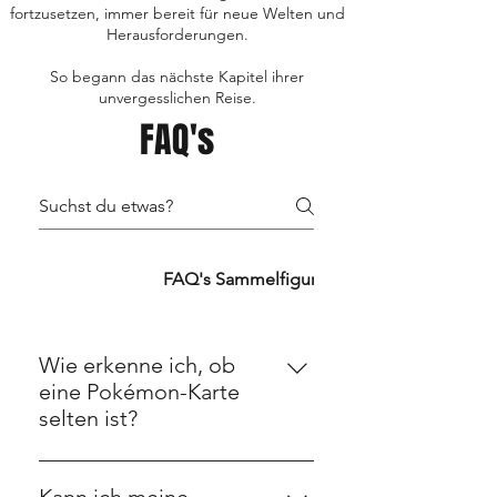
fortzusetzen, immer bereit für neue Welten und
Herausforderungen.
So begann das nächste Kapitel ihrer
unvergesslichen Reise.
FAQ's
FAQ's TCG's
FAQ's Sammelfiguren
FAQ's Retro
Wie erkenne ich, ob
eine Pokémon-Karte
selten ist?
Seltenheit bei Pokémon-Karten
wird oft durch ein Symbol in der