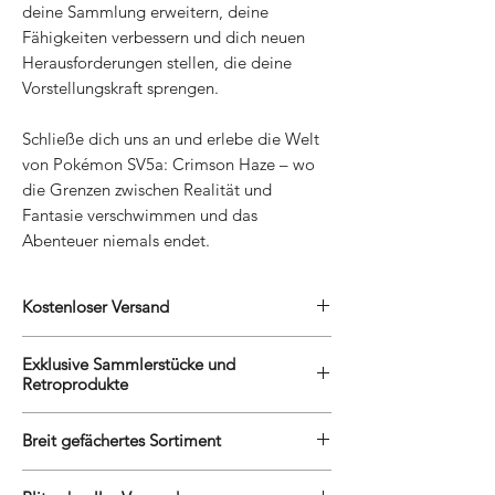
deine Sammlung erweitern, deine
Fähigkeiten verbessern und dich neuen
Herausforderungen stellen, die deine
Vorstellungskraft sprengen.
Schließe dich uns an und erlebe die Welt
von Pokémon SV5a: Crimson Haze – wo
die Grenzen zwischen Realität und
Fantasie verschwimmen und das
Abenteuer niemals endet.
Kostenloser Versand
Wir belohnen unsere treuen Kunden mit
Exklusive Sammlerstücke und
kostenlosem Versand. Egal, ob Du eine
Retroprodukte
grosse Sammlung erweiterst oder ein neues
Videospiel entdecken möchtest, Du kannst
Wir sind stolz darauf, unseren Kunden
Dich auf den kostenlosen Versand verlassen,
Breit gefächertes Sortiment
exklusive Sammlerstücke und
um Dein Einkaufserlebnis noch angenehmer
Retroprodukte anzubieten, die man
Unser Online-Shop bietet eine
zu gestalten.
anderswo nur schwer finden kann. Unsere