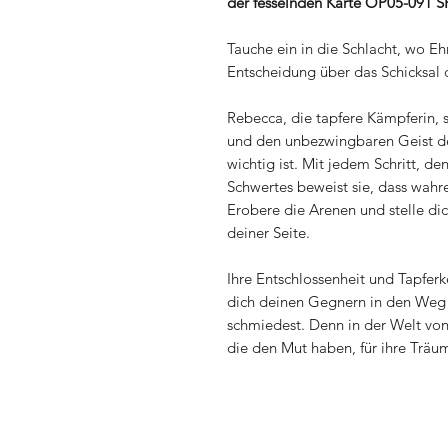
der fesselnden Karte OP05-091 S
Tauche ein in die Schlacht, wo E
Entscheidung über das Schicksal 
Rebecca, die tapfere Kämpferin, s
und den unbezwingbaren Geist de
wichtig ist. Mit jedem Schritt, de
Schwertes beweist sie, dass wahr
Erobere die Arenen und stelle di
deiner Seite.
Ihre Entschlossenheit und Tapferk
dich deinen Gegnern in den Weg 
schmiedest. Denn in der Welt von
die den Mut haben, für ihre Träu