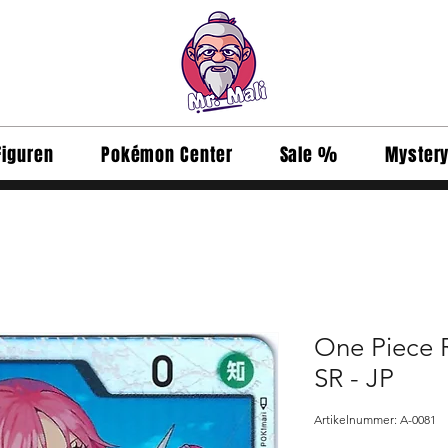
Figuren
Pokémon Center
Sale %
Myster
One Piece 
SR - JP
Artikelnummer: A-0081