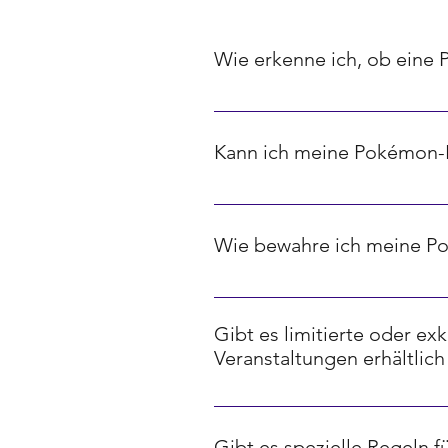
Wie erkenne ich, ob eine 
Seltenheit bei Pokémon-Karten w
Karten, Diamanten stehen für selt
Kann ich meine Pokémon-K
Ja, es gibt verschiedene Online
Diese basieren oft auf aktuellen
Wie bewahre ich meine P
Um deine Pokémon-Karten optima
sie vor Beschädigungen, Feuchtig
Gibt es limitierte oder e
aufzubewahren, um ihre Qualität l
Veranstaltungen erhältlich
Ja, viele Dragon Ball Sammelkart
Veranstaltungen wie Turnieren, M
Gibt es spezielle Regeln 