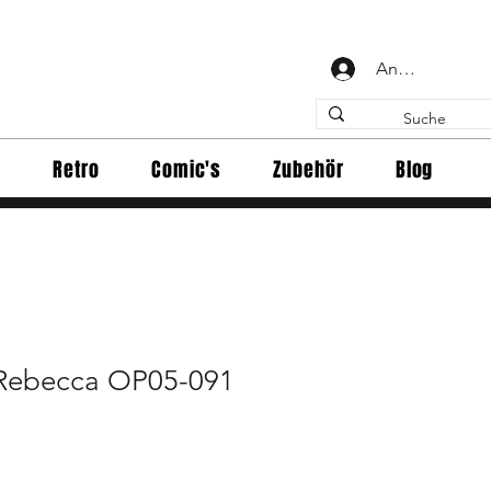
Anmelden
y
Retro
Comic's
Zubehör
Blog
Rebecca OP05-091