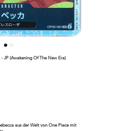
Games bis hin zu de
können, ihre Sammel
Merchandising-Artike
Händen zu halten. De
Geschmack und jede
blitzschnellen Versa
innerhalb von 24 Stu
um sicherzustellen, d
unseren Kunden eintr
- JP (Awakening Of The New Era)
Rebecca aus der Welt von One Piece mit