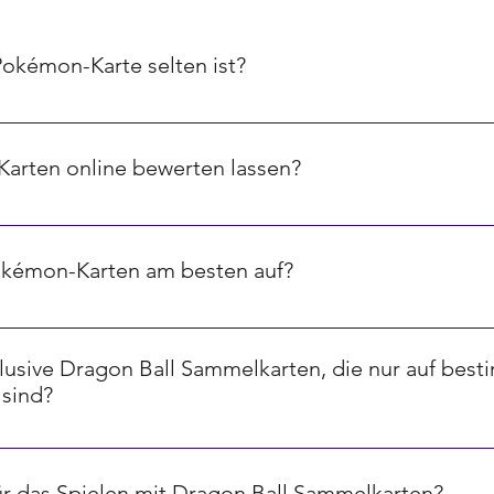
Pokémon-Karte selten ist?
ird oft durch ein Symbol in der unteren rechten Ecke angezeig
ene, Sterne für sehr seltene und spezielle Symbole für ultra-sel
arten online bewerten lassen?
-Plattformen und Tools, die dir helfen können, den Wert deine
 Marktpreisen und der Seltenheit der Karten.
okémon-Karten am besten auf?
l zu schützen, empfehlen wir die Verwendung von speziellen 
keit und Licht schützen. Zusätzlich ist es ratsam, Karten in e
xklusive Dragon Ball Sammelkarten, die nur auf bes
angfristig zu erhalten.
 sind?
enspiele veröffentlichen limitierte oder exklusive Karten, die 
essen oder Jubiläen erhältlich sind. Diese Karten sind oft be
für das Spielen mit Dragon Ball Sammelkarten?