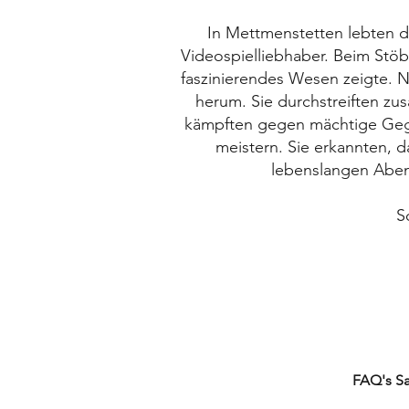
In Mettmenstetten lebten d
Videospielliebhaber. Beim Stöb
faszinierendes Wesen zeigte. N
herum. Sie durchstreiften 
kämpften gegen mächtige Gegne
meistern. Sie erkannten, 
lebenslangen Aben
S
FAQ's TCG's
FAQ's S