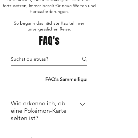
fortzusetzen, immer bereit für neue Welten und
Herausforderungen.
So begann das nächste Kapitel ihrer
unvergesslichen Reise.
FAQ's
FAQ's TCG's
FAQ's Sammelfiguren
FAQ's Retro
Wie erkenne ich, ob
eine Pokémon-Karte
selten ist?
Seltenheit bei Pokémon-Karten