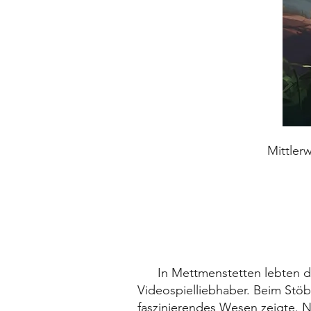
Mittler
In Mettmenstetten lebten d
Videospielliebhaber. Beim Stöb
faszinierendes Wesen zeigte. N