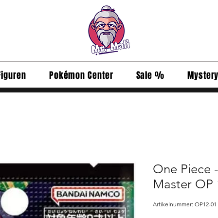
Figuren
Pokémon Center
Sale %
Myster
One Piece -
Master OP 1
Artikelnummer: OP12-01