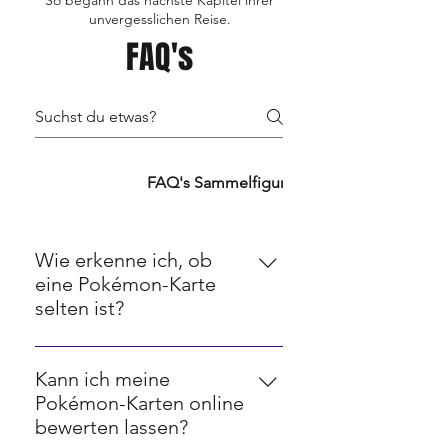
So begann das nächste Kapitel ihrer
unvergesslichen Reise.
FAQ's
FAQ's TCG's
FAQ's Sammelfiguren
FAQ's Retro
Wie erkenne ich, ob
eine Pokémon-Karte
selten ist?
Seltenheit bei Pokémon-Karten
wird oft durch ein Symbol in der
Kann ich meine
unteren rechten Ecke angezeigt.
Pokémon-Karten online
Kreise bedeuten häufige Karten,
bewerten lassen?
Diamanten stehen für seltene,