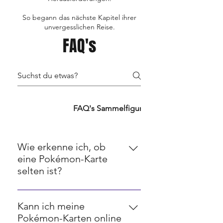
So begann das nächste Kapitel ihrer
unvergesslichen Reise.
FAQ's
FAQ's TCG's
FAQ's Sammelfiguren
FAQ's Retro
Wie erkenne ich, ob
eine Pokémon-Karte
selten ist?
Seltenheit bei Pokémon-Karten
wird oft durch ein Symbol in der
Kann ich meine
unteren rechten Ecke angezeigt.
Pokémon-Karten online