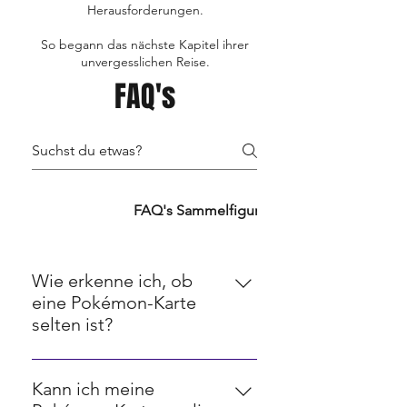
Herausforderungen.
So begann das nächste Kapitel ihrer
unvergesslichen Reise.
FAQ's
FAQ's TCG's
FAQ's Sammelfiguren
FAQ's Retro
Wie erkenne ich, ob
eine Pokémon-Karte
selten ist?
Seltenheit bei Pokémon-Karten
wird oft durch ein Symbol in der
Kann ich meine