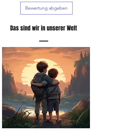
um sicherzustellen, dass sie so schnell wie
Bewertung abgeben
möglich bei unseren Kunden eintreffen.
Das sind wir in unserer Welt