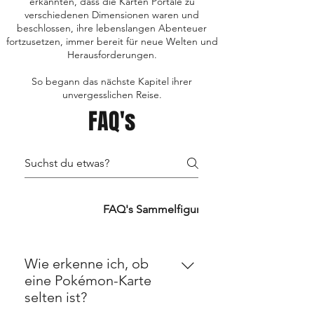
erkannten, dass die Karten Portale zu
verschiedenen Dimensionen waren und
beschlossen, ihre lebenslangen Abenteuer
fortzusetzen, immer bereit für neue Welten und
Herausforderungen.
So begann das nächste Kapitel ihrer
unvergesslichen Reise.
FAQ's
FAQ's TCG's
FAQ's Sammelfiguren
FAQ's Retro
Wie erkenne ich, ob
eine Pokémon-Karte
selten ist?