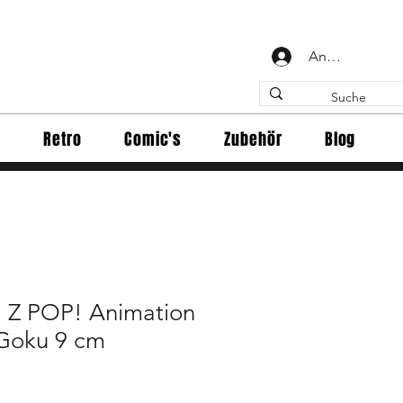
Anmelden
y
Retro
Comic's
Zubehör
Blog
l Z POP! Animation
 Goku 9 cm