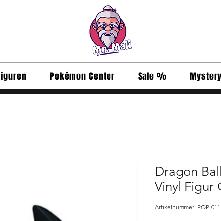
Figuren
Pokémon Center
Sale %
Myster
Dragon Bal
Vinyl Figur
Artikelnummer: POP-011