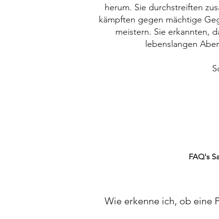
herum. Sie durchstreiften 
kämpften gegen mächtige Gegne
meistern. Sie erkannten, 
lebenslangen Aben
S
FAQ's TCG's
FAQ's S
Wie erkenne ich, ob eine 