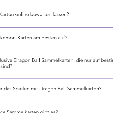
ird oft durch ein Symbol in der unteren rechten Ecke angezeig
ene, Sterne für sehr seltene und spezielle Symbole für ultra-sel
arten online bewerten lassen?
-Plattformen und Tools, die dir helfen können, den Wert deine
 Marktpreisen und der Seltenheit der Karten.
okémon-Karten am besten auf?
l zu schützen, empfehlen wir die Verwendung von speziellen 
keit und Licht schützen. Zusätzlich ist es ratsam, Karten in e
xklusive Dragon Ball Sammelkarten, die nur auf bes
angfristig zu erhalten.
 sind?
enspiele veröffentlichen limitierte oder exklusive Karten, die 
essen oder Jubiläen erhältlich sind. Diese Karten sind oft be
für das Spielen mit Dragon Ball Sammelkarten?
s Spielen mit Dragon Ball Sammelkarten? Antwort: Ja, Dragon B
den offiziellen Regelbüchern des Spiels erklärt werden. Diese 
ce Sammelkarten gibt es?