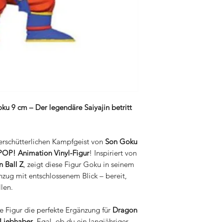
Games bis hin zu de
können, ihre Sammel
Merchandising-Artike
Händen zu halten. De
Geschmack und jede
blitzschnellen Versa
innerhalb von 24 Stu
um sicherzustellen, d
unseren Kunden eintr
 9 cm – Der legendäre Saiyajin betritt
nerschütterlichen Kampfgeist von
Son Goku
P! Animation Vinyl-Figur
! Inspiriert von
 Ball Z
, zeigt diese Figur Goku in seinem
zug mit entschlossenem Blick – bereit,
len.
se Figur die perfekte Ergänzung für
Dragon
-Liebhaber
. Egal, ob du ein langjähriger