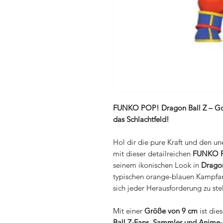
FUNKO POP! Dragon Ball Z – Goku
das Schlachtfeld!
Hol dir die pure Kraft und den u
mit dieser detailreichen
FUNKO PO
seinem ikonischen Look in
Dragon
typischen orange-blauen Kampfan
sich jeder Herausforderung zu stel
Mit einer
Größe von 9 cm
ist die
Ball Z-Fans, Sammler und Anime