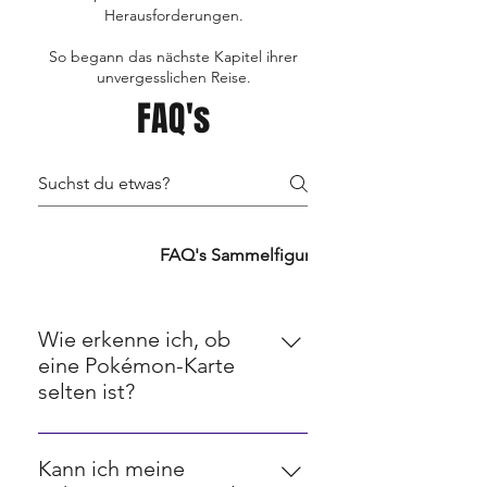
Herausforderungen.
So begann das nächste Kapitel ihrer
unvergesslichen Reise.
FAQ's
FAQ's TCG's
FAQ's Sammelfiguren
FAQ's Retro
Wie erkenne ich, ob
eine Pokémon-Karte
selten ist?
Seltenheit bei Pokémon-Karten
wird oft durch ein Symbol in der
Kann ich meine