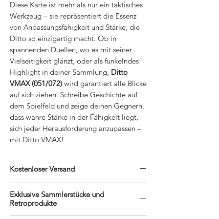
Diese Karte ist mehr als nur ein taktisches
Werkzeug – sie repräsentiert die Essenz
von Anpassungsfähigkeit und Stärke, die
Ditto so einzigartig macht. Ob in
spannenden Duellen, wo es mit seiner
Vielseitigkeit glänzt, oder als funkelndes
Highlight in deiner Sammlung,
Ditto
VMAX (051/072)
wird garantiert alle Blicke
auf sich ziehen. Schreibe Geschichte auf
dem Spielfeld und zeige deinen Gegnern,
dass wahre Stärke in der Fähigkeit liegt,
sich jeder Herausforderung anzupassen –
mit Ditto VMAX!
Kostenloser Versand
Wir belohnen unsere treuen Kunden mit
Exklusive Sammlerstücke und
kostenlosem Versand. Egal, ob Du eine
Retroprodukte
grosse Sammlung erweiterst oder ein neues
Videospiel entdecken möchtest, Du kannst