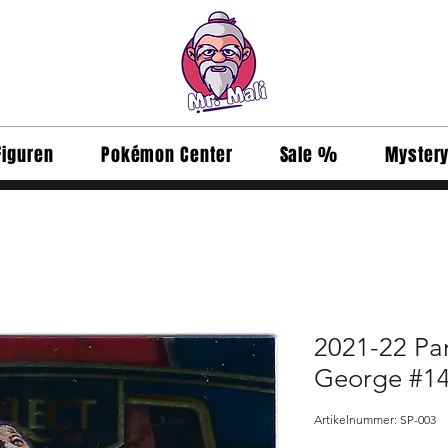
Figuren
Pokémon Center
Sale %
Myster
2021-22 Pan
George #1
Artikelnummer: SP-003