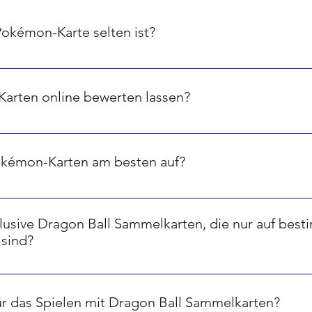
Pokémon-Karte selten ist?
ird oft durch ein Symbol in der unteren rechten Ecke angezeig
ene, Sterne für sehr seltene und spezielle Symbole für ultra-sel
arten online bewerten lassen?
-Plattformen und Tools, die dir helfen können, den Wert deine
 Marktpreisen und der Seltenheit der Karten.
okémon-Karten am besten auf?
l zu schützen, empfehlen wir die Verwendung von speziellen 
keit und Licht schützen. Zusätzlich ist es ratsam, Karten in e
xklusive Dragon Ball Sammelkarten, die nur auf bes
angfristig zu erhalten.
 sind?
enspiele veröffentlichen limitierte oder exklusive Karten, die 
essen oder Jubiläen erhältlich sind. Diese Karten sind oft be
für das Spielen mit Dragon Ball Sammelkarten?