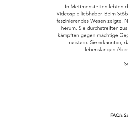
In Mettmenstetten lebten d
Videospielliebhaber. Beim Stöb
faszinierendes Wesen zeigte. N
herum. Sie durchstreiften 
kämpften gegen mächtige Gegne
meistern. Sie erkannten, 
lebenslangen Aben
S
FAQ's TCG's
FAQ's S