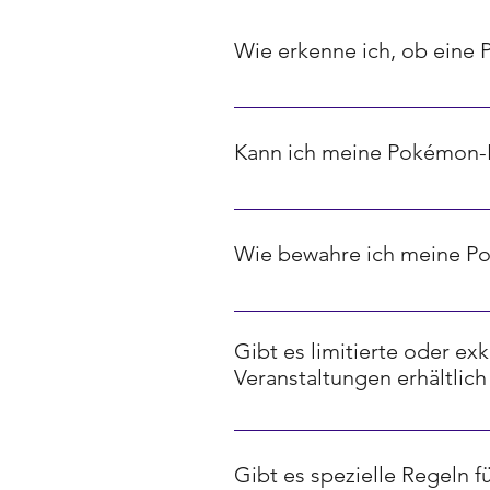
Wie erkenne ich, ob eine 
Seltenheit bei Pokémon-Karten w
Karten, Diamanten stehen für selt
Kann ich meine Pokémon-K
Ja, es gibt verschiedene Online
Diese basieren oft auf aktuellen
Wie bewahre ich meine P
Um deine Pokémon-Karten optima
sie vor Beschädigungen, Feuchtig
Gibt es limitierte oder e
aufzubewahren, um ihre Qualität l
Veranstaltungen erhältlich
Ja, viele Dragon Ball Sammelkart
Veranstaltungen wie Turnieren, M
Gibt es spezielle Regeln 
hohen Sammlerwert haben.