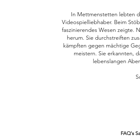
In Mettmenstetten lebten d
Videospielliebhaber. Beim Stöb
faszinierendes Wesen zeigte. N
herum. Sie durchstreiften 
kämpften gegen mächtige Gegne
meistern. Sie erkannten, 
lebenslangen Aben
S
FAQ's TCG's
FAQ's S