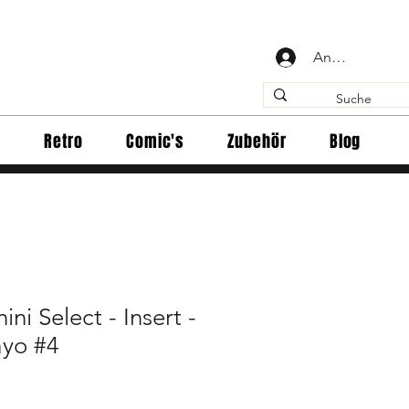
Anmelden
y
Retro
Comic's
Zubehör
Blog
ni Select - Insert -
yo #4