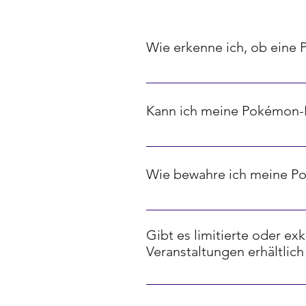
Wie erkenne ich, ob eine 
Seltenheit bei Pokémon-Karten w
Karten, Diamanten stehen für selt
Kann ich meine Pokémon-K
Ja, es gibt verschiedene Online
Diese basieren oft auf aktuellen
Wie bewahre ich meine P
Um deine Pokémon-Karten optima
sie vor Beschädigungen, Feuchtig
Gibt es limitierte oder e
aufzubewahren, um ihre Qualität l
Veranstaltungen erhältlich
Ja, viele Dragon Ball Sammelkart
Veranstaltungen wie Turnieren, M