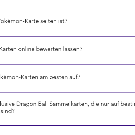
Pokémon-Karte selten ist?
ird oft durch ein Symbol in der unteren rechten Ecke angezeig
ene, Sterne für sehr seltene und spezielle Symbole für ultra-sel
arten online bewerten lassen?
-Plattformen und Tools, die dir helfen können, den Wert deine
 Marktpreisen und der Seltenheit der Karten.
okémon-Karten am besten auf?
l zu schützen, empfehlen wir die Verwendung von speziellen 
keit und Licht schützen. Zusätzlich ist es ratsam, Karten in e
xklusive Dragon Ball Sammelkarten, die nur auf bes
angfristig zu erhalten.
 sind?
enspiele veröffentlichen limitierte oder exklusive Karten, die 
essen oder Jubiläen erhältlich sind. Diese Karten sind oft be