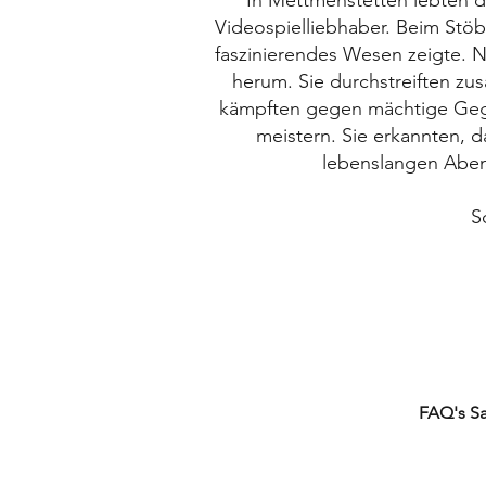
In Mettmenstetten lebten d
Videospielliebhaber. Beim Stöb
faszinierendes Wesen zeigte. N
herum. Sie durchstreiften 
kämpften gegen mächtige Gegne
meistern. Sie erkannten, 
lebenslangen Aben
S
FAQ's TCG's
FAQ's S