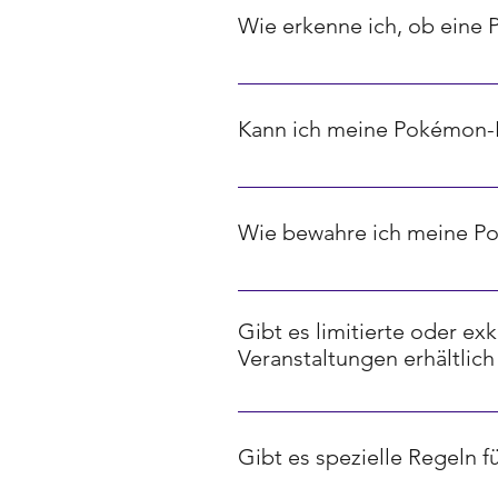
Wie erkenne ich, ob eine 
Seltenheit bei Pokémon-Karten w
Karten, Diamanten stehen für selt
Kann ich meine Pokémon-K
Ja, es gibt verschiedene Online
Diese basieren oft auf aktuellen
Wie bewahre ich meine P
Um deine Pokémon-Karten optima
sie vor Beschädigungen, Feuchtig
Gibt es limitierte oder e
aufzubewahren, um ihre Qualität l
Veranstaltungen erhältlich
Ja, viele Dragon Ball Sammelkart
Veranstaltungen wie Turnieren, M
Gibt es spezielle Regeln 
hohen Sammlerwert haben.