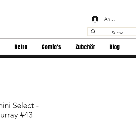
Anmelden
y
Retro
Comic's
Zubehör
Blog
ini Select -
urray #43