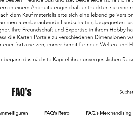
ie besten Freunde Suti und Ize, beide leidenschaftlich
ern in einem Antiquitätengeschäft entdeckten sie eine 
ach dem Kauf materialisierte sich eine lebendige Versi
zusammen atemberaubende Landschaften, begegneten fas
r. Ihre Freundschaft und Expertise in ihrem Hobby hal
dass die Karten Portale zu verschiedenen Dimensionen w
teuer fortzusetzen, immer bereit für neue Welten und 
o begann das nächste Kapitel ihrer unvergesslichen Reis
FAQ's
ammelfiguren
FAQ's Retro
FAQ's Merchandising