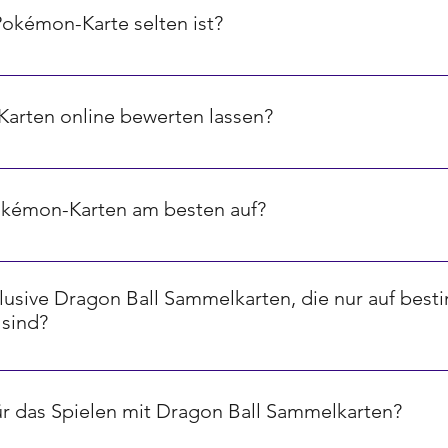
Pokémon-Karte selten ist?
ird oft durch ein Symbol in der unteren rechten Ecke angezeig
ene, Sterne für sehr seltene und spezielle Symbole für ultra-sel
arten online bewerten lassen?
-Plattformen und Tools, die dir helfen können, den Wert deine
 Marktpreisen und der Seltenheit der Karten.
okémon-Karten am besten auf?
l zu schützen, empfehlen wir die Verwendung von speziellen 
keit und Licht schützen. Zusätzlich ist es ratsam, Karten in e
xklusive Dragon Ball Sammelkarten, die nur auf bes
angfristig zu erhalten.
 sind?
enspiele veröffentlichen limitierte oder exklusive Karten, die 
essen oder Jubiläen erhältlich sind. Diese Karten sind oft be
für das Spielen mit Dragon Ball Sammelkarten?