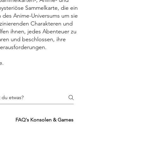
e Sammelkarten-, Anime- und
mysteriöse Sammelkarte, die ein
on des Anime-Universums um sie
zinierenden Charakteren und
fen ihnen, jedes Abenteuer zu
aren und beschlossen, ihre
Herausforderungen.
e.
FAQ's Konsolen & Games
FAQ's Zubehörproduk