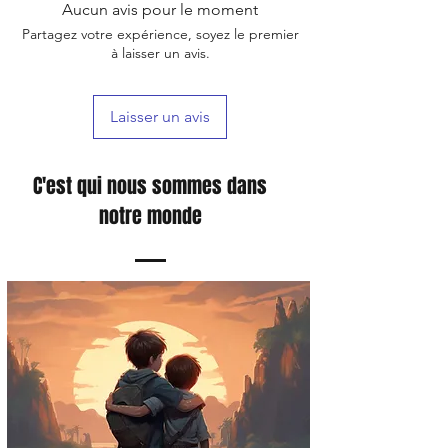
neuesten Videospielen und Merchandising-
Aucun avis pour le moment
Deshalb bieten wir einen blitzschnellen
Artikeln – wir haben für jeden Geschmack
Partagez votre expérience, soyez le premier
Versand an. Bestellungen werden innerhalb
und jede Sammlung das Richtige.
à laisser un avis.
von 24 Stunden bearbeitet und versendet,
um sicherzustellen, dass sie so schnell wie
möglich bei unseren Kunden eintreffen.
Laisser un avis
C'est qui nous sommes dans
notre monde