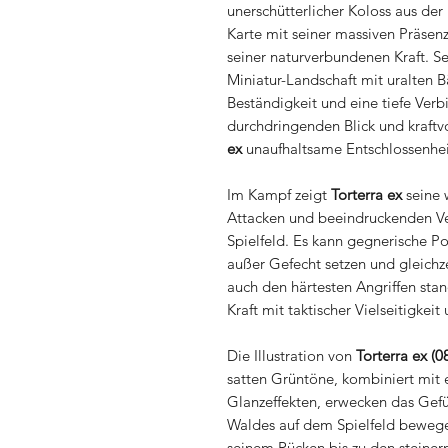
unerschütterlicher Koloss aus der
Karte mit seiner massiven Präsen
seiner naturverbundenen Kraft. Se
Miniatur-Landschaft mit uralten B
Beständigkeit und eine tiefe Ver
durchdringenden Blick und kraft
ex
unaufhaltsame Entschlossenhei
Im Kampf zeigt
Torterra ex
seine 
Attacken und beeindruckenden Ve
Spielfeld. Es kann gegnerische 
außer Gefecht setzen und gleichz
auch den härtesten Angriffen sta
Kraft mit taktischer Vielseitigkei
Die Illustration von
Torterra ex (0
satten Grüntöne, kombiniert mit
Glanzeffekten, erwecken das Gefüh
Waldes auf dem Spielfeld bewegen
seinem Rücken bis zu den steiner