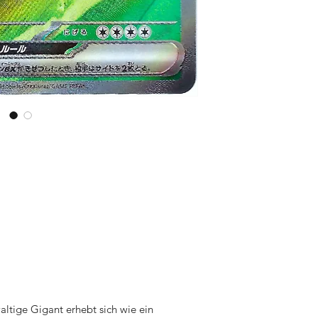
Händen zu halten. De
Geschmack und jede
blitzschnellen Versa
innerhalb von 24 Stu
um sicherzustellen, d
unseren Kunden eintr
ltige Gigant erhebt sich wie ein