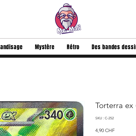
andisage
Mystère
Rétro
Des bandes dess
Torterra ex
SKU : C-252
Prix
4,90 CHF