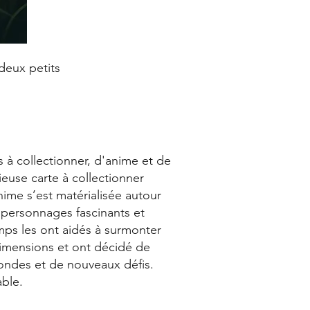
 deux petits
s à collectionner, d'anime et de
ieuse carte à collectionner
nime s’est matérialisée autour
 personnages fascinants et
mps les ont aidés à surmonter
 dimensions et ont décidé de
mondes et de nouveaux défis.
ble.