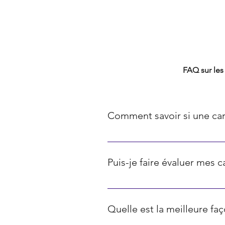
FAQ TCG
FAQ sur les 
Comment savoir si une car
La rareté des cartes Pokémon est 
communes, les diamants représente
Puis-je faire évaluer mes 
représentent les cartes ultra-rares
Oui, il existe diverses plateform
ci sont souvent basés sur les prix
Quelle est la meilleure f