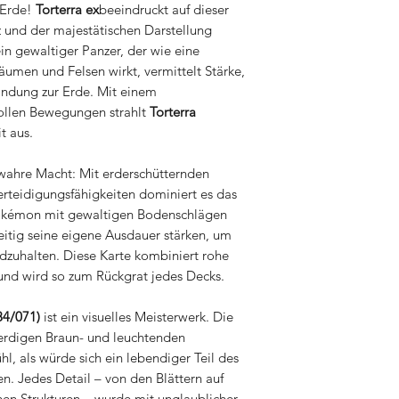
 Erde!
Torterra ex
beeindruckt auf dieser
z und der majestätischen Darstellung
in gewaltiger Panzer, der wie eine
äumen und Felsen wirkt, vermittelt Stärke,
bindung zur Erde. Mit einem
vollen Bewegungen strahlt
Torterra
t aus.
wahre Macht: Mit erderschütternden
rteidigungsfähigkeiten dominiert es das
Pokémon mit gewaltigen Bodenschlägen
eitig seine eigene Ausdauer stärken, um
ndzuhalten. Diese Karte kombiniert rohe
t und wird so zum Rückgrat jedes Decks.
84/071)
ist ein visuelles Meisterwerk. Die
 erdigen Braun- und leuchtenden
l, als würde sich ein lebendiger Teil des
. Jedes Detail – von den Blättern auf
nen Strukturen – wurde mit unglaublicher