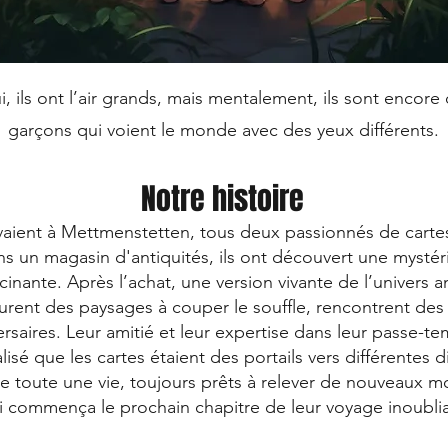
, ils ont l’air grands, mais mentalement, ils sont encore
garçons qui voient le monde avec des yeux différents.
Notre histoire
vivaient à Mettmenstetten, tous deux passionnés de carte
ans un magasin d'antiquités, ils ont découvert une mystér
inante. Après l’achat, une version vivante de l’univers a
ourent des paysages à couper le souffle, rencontrent des
saires. Leur amitié et leur expertise dans leur passe-te
lisé que les cartes étaient des portails vers différentes
de toute une vie, toujours prêts à relever de nouveaux 
i commença le prochain chapitre de leur voyage inoublia