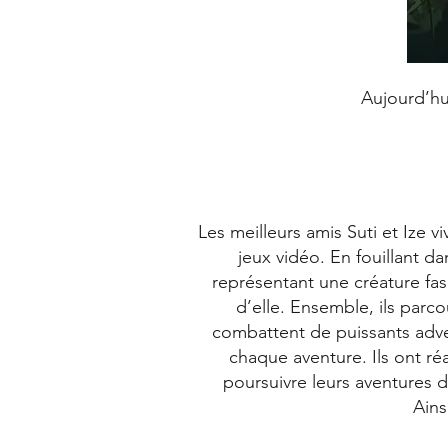
Aujourd’hui
Les meilleurs amis Suti et Ize 
jeux vidéo. En fouillant d
représentant une créature fasc
d’elle. Ensemble, ils parc
combattent de puissants adver
chaque aventure. Ils ont réa
poursuivre leurs aventures 
Ains