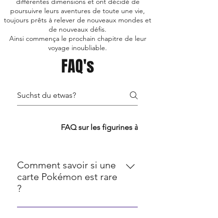
différentes dimensions et ont décidé de
poursuivre leurs aventures de toute une vie,
toujours prêts à relever de nouveaux mondes et
de nouveaux défis.
Ainsi commença le prochain chapitre de leur
voyage inoubliable.
FAQ's
FAQ TCG
FAQ sur les figurines à collectionner
Comment savoir si une
carte Pokémon est rare
?
La rareté des cartes Pokémon est