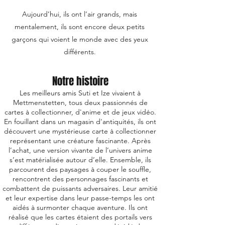
Aujourd’hui, ils ont l’air grands, mais
mentalement, ils sont encore deux petits
garçons qui voient le monde avec des yeux
différents.
Notre histoire
Les meilleurs amis Suti et Ize vivaient à
Mettmenstetten, tous deux passionnés de
cartes à collectionner, d'anime et de jeux vidéo.
En fouillant dans un magasin d'antiquités, ils ont
découvert une mystérieuse carte à collectionner
représentant une créature fascinante. Après
l’achat, une version vivante de l’univers anime
s’est matérialisée autour d’elle. Ensemble, ils
parcourent des paysages à couper le souffle,
rencontrent des personnages fascinants et
combattent de puissants adversaires. Leur amitié
et leur expertise dans leur passe-temps les ont
aidés à surmonter chaque aventure. Ils ont
réalisé que les cartes étaient des portails vers