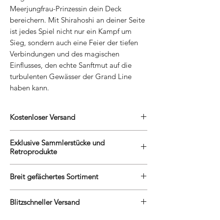
Meerjungfrau-Prinzessin dein Deck
bereichern. Mit Shirahoshi an deiner Seite
ist jedes Spiel nicht nur ein Kampf um
Sieg, sondern auch eine Feier der tiefen
Verbindungen und des magischen
Einflusses, den echte Sanftmut auf die
turbulenten Gewässer der Grand Line
haben kann.
Kostenloser Versand
Wir belohnen unsere treuen Kunden mit
Exklusive Sammlerstücke und
kostenlosem Versand. Egal, ob Du eine
Retroprodukte
grosse Sammlung erweiterst oder ein neues
Videospiel entdecken möchtest, Du kannst
Wir sind stolz darauf, unseren Kunden
Dich auf den kostenlosen Versand verlassen,
Breit gefächertes Sortiment
exklusive Sammlerstücke und
um Dein Einkaufserlebnis noch angenehmer
Retroprodukte anzubieten, die man
Unser Online-Shop bietet eine
zu gestalten.
anderswo nur schwer finden kann. Unsere
Blitzschneller Versand
umfangreiche Auswahl an Sammelkarten,
engen Beziehungen zu Lieferanten und
Boostern und weiteren Produkten für