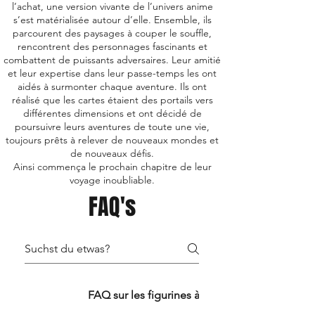
l’achat, une version vivante de l’univers anime
s’est matérialisée autour d’elle. Ensemble, ils
parcourent des paysages à couper le souffle,
rencontrent des personnages fascinants et
combattent de puissants adversaires. Leur amitié
et leur expertise dans leur passe-temps les ont
aidés à surmonter chaque aventure. Ils ont
réalisé que les cartes étaient des portails vers
différentes dimensions et ont décidé de
poursuivre leurs aventures de toute une vie,
toujours prêts à relever de nouveaux mondes et
de nouveaux défis.
Ainsi commença le prochain chapitre de leur
voyage inoubliable.
FAQ's
FAQ TCG
FAQ sur les figurines à collectionner