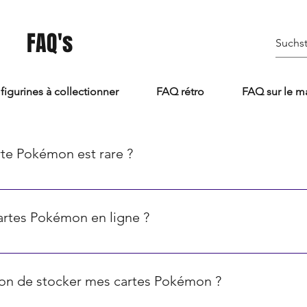
FAQ's
figurines à collectionner
FAQ rétro
FAQ sur le m
te Pokémon est rare ?
souvent indiquée par une icône dans le coin inférieur droit. Le
nt les cartes rares, les étoiles représentent les cartes très ra
cartes Pokémon en ligne ?
.
es et outils en ligne qui peuvent vous aider à déterminer la val
 actuels du marché et sur la rareté des cartes.
açon de stocker mes cartes Pokémon ?