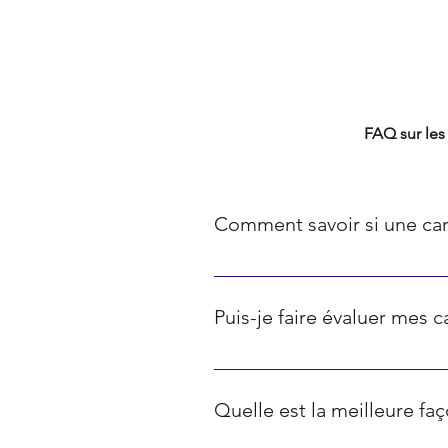
FAQ TCG
FAQ sur les 
Comment savoir si une car
La rareté des cartes Pokémon est 
communes, les diamants représente
Puis-je faire évaluer mes 
représentent les cartes ultra-rares
Oui, il existe diverses plateform
ci sont souvent basés sur les prix
Quelle est la meilleure f