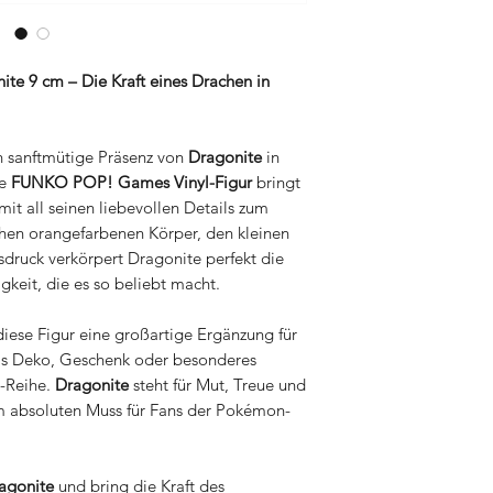
Games bis hin zu de
können, ihre Sammel
Merchandising-Artike
Händen zu halten. De
Geschmack und jede
blitzschnellen Versa
 9 cm – Die Kraft eines Drachen in
innerhalb von 24 Stu
um sicherzustellen, d
unseren Kunden eintr
h sanftmütige Präsenz von
Dragonite
in
se
FUNKO POP! Games Vinyl-Figur
bringt
t all seinen liebevollen Details zum
chen orangefarbenen Körper, den kleinen
druck verkörpert Dragonite perfekt die
keit, die es so beliebt macht.
diese Figur eine großartige Ergänzung für
s Deko, Geschenk oder besonderes
-Reihe.
Dragonite
steht für Mut, Treue und
em absoluten Muss für Fans der Pokémon-
gonite
und bring die Kraft des