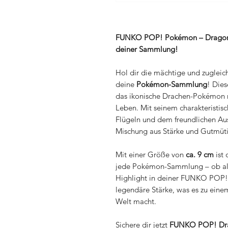
FUNKO POP! Pokémon – Dragonite
deiner Sammlung!
Hol dir die mächtige und zugleic
deine
Pokémon-Sammlung
! Die
das ikonische Drachen-Pokémon mi
Leben. Mit seinem charakteristis
Flügeln und dem freundlichen Aus
Mischung aus Stärke und Gutmütig
Mit einer Größe von
ca. 9 cm
ist 
jede Pokémon-Sammlung – ob al
Highlight in deiner FUNKO POP!
legendäre Stärke, was es zu ein
Welt macht.
Sichere dir jetzt
FUNKO POP! Dra