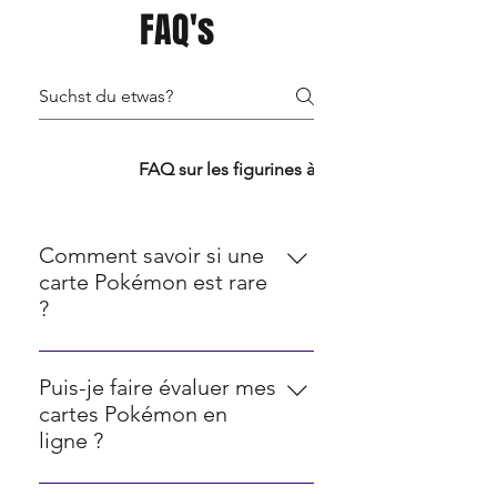
FAQ's
FAQ TCG
FAQ sur les figurines à collectionner
Comment savoir si une
carte Pokémon est rare
?
La rareté des cartes Pokémon est
souvent indiquée par une icône
Puis-je faire évaluer mes
dans le coin inférieur droit. Les
cartes Pokémon en
cercles représentent les cartes
ligne ?
communes, les diamants
Oui, il existe diverses plateformes
représentent les cartes rares, les