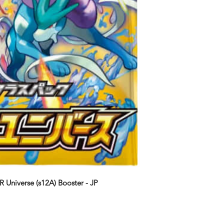
rapide. Les commande
les 24 heures afin de
clients le plus rapid
 Universe (s12A) Booster - JP