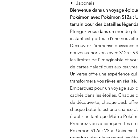
Japonais
Bienvenue dans un voyage épique 
Pokémon avec Pokémon S12a : Univ
terrain pour des batailles légenda
Plongez-vous dans un monde plei
instant est porteur d'une nouvell
Découvrez l'immense puissance 
nouveaux horizons avec S12a : VSt
les limites de l'imaginable et vou
de cartes galactiques aux œuvres 
Universe offre une expérience qu
transformera vos rêves en réalité.
Embarquez pour un voyage aux con
cachés dans les étoiles. Chaque c
de découverte, chaque pack offre 
chaque bataille est une chance d
établir en tant que Maître Pokém
Préparez-vous à conquérir les étoi
Pokémon S12a : VStar Universe. L’
prendre votre place parmi les éto