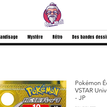
andisage
Mystère
Rétro
Des bandes dess
Pokémon Éca
VSTAR Univ
- JP