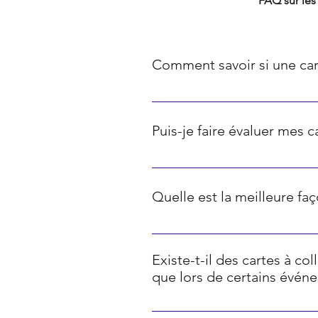
FAQ TCG
FAQ sur les 
Comment savoir si une car
La rareté des cartes Pokémon est 
communes, les diamants représente
Puis-je faire évaluer mes 
représentent les cartes ultra-rares
Oui, il existe diverses plateform
ci sont souvent basés sur les prix
Quelle est la meilleure f
Pour protéger de manière optim
de collection qui les protègent d
Existe-t-il des cartes à co
une pièce fraîche et sèche pour c
que lors de certains évén
Oui, de nombreux jeux de cartes 