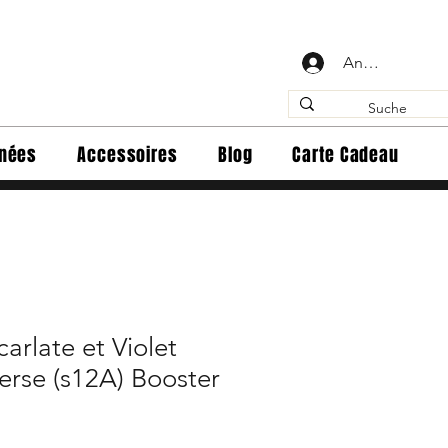
Anmelden
inées
Accessoires
Blog
Carte Cadeau
rlate et Violet
erse (s12A) Booster