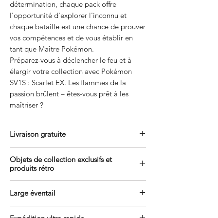
détermination, chaque pack offre
l'opportunité d'explorer l'inconnu et
chaque bataille est une chance de prouver
vos compétences et de vous établir en
tant que Maître Pokémon.
Préparez-vous à déclencher le feu et à
élargir votre collection avec Pokémon
SV1S : Scarlet EX. Les flammes de la
passion brûlent – êtes-vous prêt à les
maîtriser ?
Livraison gratuite
Nous récompensons nos clients fidèles avec
Objets de collection exclusifs et
la livraison gratuite. Que vous souhaitiez
produits rétro
élargir une large collection ou découvrir un
nouveau jeu vidéo, vous pouvez compter sur
Nous sommes fiers d'offrir à nos clients des
la livraison gratuite pour rendre votre
Large éventail
objets de collection exclusifs et des
expérience d'achat encore plus agréable.
produits rétro difficiles à trouver ailleurs.
Notre boutique en ligne propose une vaste
Nos relations étroites avec les fournisseurs