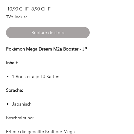
Prix
Prix
 10,90 CHF 
8,90 CHF
original
promotionnel
TVA Incluse
Rupture de stock
Pokémon Mega Dream M2a Booster - JP
Inhalt:
1 Booster à je 10 Karten
Sprache:
Japanisch
Beschreibung:
Erlebe die geballte Kraft der Mega-