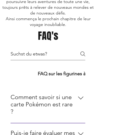
poursuivre leurs aventures de toute une vie,
toujours prêts à relever de nouveaux mondes et
de nouveaux défis.
Ainsi commença le prochain chapitre de leur
voyage inoubliable.
FAQ's
FAQ TCG
FAQ sur les figurines à collectionner
Comment savoir si une
carte Pokémon est rare
?
La rareté des cartes Pokémon est
souvent indiquée par une icône
Puis-je faire évaluer mes