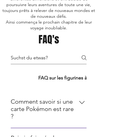
poursuivre leurs aventures de toute une vie,
toujours prêts à relever de nouveaux mondes et
de nouveaux défis.
Ainsi commença le prochain chapitre de leur
voyage inoubliable.
FAQ's
FAQ TCG
FAQ sur les figurines à collectionner
Comment savoir si une
carte Pokémon est rare
?
La rareté des cartes Pokémon est
souvent indiquée par une icône