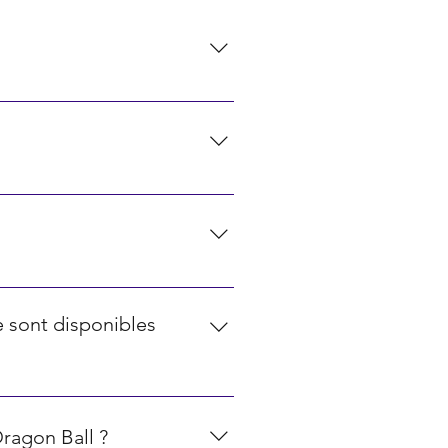
s cercles représentent les cartes
res et les symboles spéciaux
eur de vos cartes Pokémon. Ceux-
es pochettes ou albums spéciaux
seillé de stocker les cartes dans
ne sont disponibles
xclusives qui ne sont
 des anniversaires. Ces cartes
Dragon Ball ?