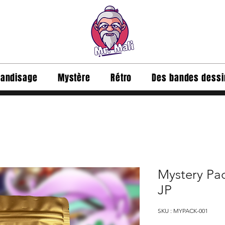
andisage
Mystère
Rétro
Des bandes dess
Mystery Pa
JP
SKU : MYPACK-001