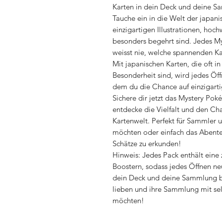
Karten in dein Deck und deine S
Tauche ein in die Welt der japan
einzigartigen Illustrationen, hoc
besonders begehrt sind. Jedes My
weisst nie, welche spannenden Ka
Mit japanischen Karten, die oft i
Besonderheit sind, wird jedes Ö
dem du die Chance auf einzigarti
Sichere dir jetzt das Mystery Po
entdecke die Vielfalt und den C
Kartenwelt. Perfekt für Sammler u
möchten oder einfach das Abente
Schätze zu erkunden!
Hinweis: Jedes Pack enthält eine 
Boostern, sodass jedes Öffnen n
dein Deck und deine Sammlung bie
lieben und ihre Sammlung mit sel
möchten!