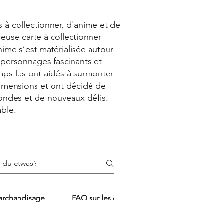
s à collectionner, d'anime et de
ieuse carte à collectionner
nime s’est matérialisée autour
 personnages fascinants et
mps les ont aidés à surmonter
 dimensions et ont décidé de
mondes et de nouveaux défis.
ble.
archandisage
FAQ sur les consoles et les jeux
FA