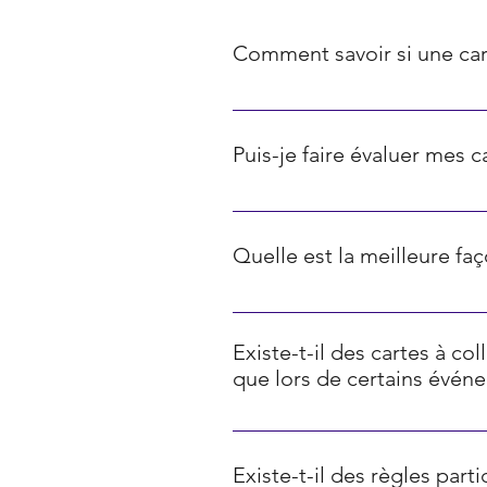
Comment savoir si une car
La rareté des cartes Pokémon est 
communes, les diamants représente
Puis-je faire évaluer mes 
représentent les cartes ultra-rares
Oui, il existe diverses plateform
ci sont souvent basés sur les prix
Quelle est la meilleure f
Pour protéger de manière optim
de collection qui les protègent d
Existe-t-il des cartes à co
une pièce fraîche et sèche pour c
que lors de certains évén
Oui, de nombreux jeux de cartes 
disponibles que lors d'événement
Existe-t-il des règles part
sont souvent particulièrement re