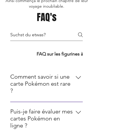
Ainsi commença le prochain chapitre de leur
voyage inoubliable.
FAQ's
FAQ TCG
FAQ sur les figurines à collectionner
Comment savoir si une
carte Pokémon est rare
?
La rareté des cartes Pokémon est
souvent indiquée par une icône
Puis-je faire évaluer mes
dans le coin inférieur droit. Les
cartes Pokémon en
cercles représentent les cartes
ligne ?