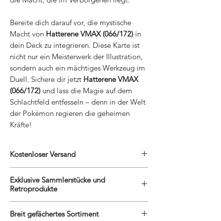
Bereite dich darauf vor, die mystische
Macht von
Hatterene VMAX (066/172)
in
dein Deck zu integrieren. Diese Karte ist
nicht nur ein Meisterwerk der Illustration,
sondern auch ein mächtiges Werkzeug im
Duell. Sichere dir jetzt
Hatterene VMAX
(066/172)
und lass die Magie auf dem
Schlachtfeld entfesseln – denn in der Welt
der Pokémon regieren die geheimen
Kräfte!
Kostenloser Versand
Wir belohnen unsere treuen Kunden mit
Exklusive Sammlerstücke und
kostenlosem Versand. Egal, ob Du eine
Retroprodukte
grosse Sammlung erweiterst oder ein neues
Videospiel entdecken möchtest, Du kannst
Wir sind stolz darauf, unseren Kunden
Dich auf den kostenlosen Versand verlassen,
Breit gefächertes Sortiment
exklusive Sammlerstücke und