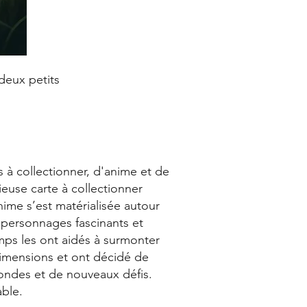
 deux petits
s à collectionner, d'anime et de
ieuse carte à collectionner
nime s’est matérialisée autour
 personnages fascinants et
mps les ont aidés à surmonter
 dimensions et ont décidé de
mondes et de nouveaux défis.
ble.