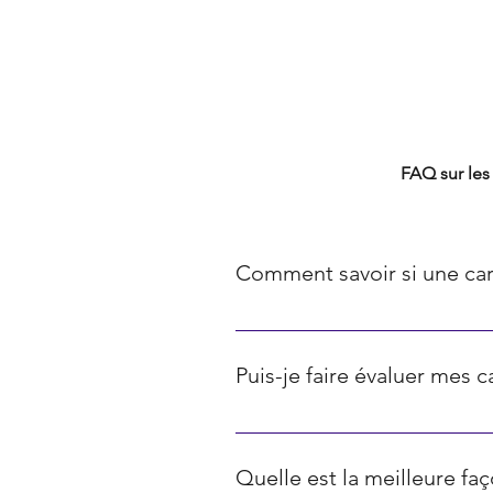
FAQ TCG
FAQ sur les 
Comment savoir si une car
La rareté des cartes Pokémon est 
communes, les diamants représente
Puis-je faire évaluer mes 
représentent les cartes ultra-rares
Oui, il existe diverses plateform
ci sont souvent basés sur les prix
Quelle est la meilleure f