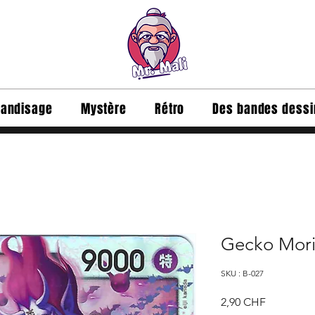
andisage
Mystère
Rétro
Des bandes dess
Gecko Mori
SKU : B-027
Prix
2,90 CHF