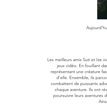
Aujourd’hui
Les meilleurs amis Suti et Ize 
jeux vidéo. En fouillant d
représentant une créature fasc
d’elle. Ensemble, ils parc
combattent de puissants adver
chaque aventure. Ils ont réa
poursuivre leurs aventures 
Ains