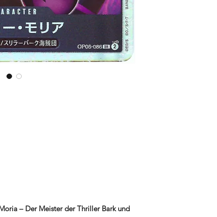
Händen zu halten. De
Geschmack und jede
blitzschnellen Versa
innerhalb von 24 Stu
um sicherzustellen, d
unseren Kunden eintr
oria – Der Meister der Thriller Bark und