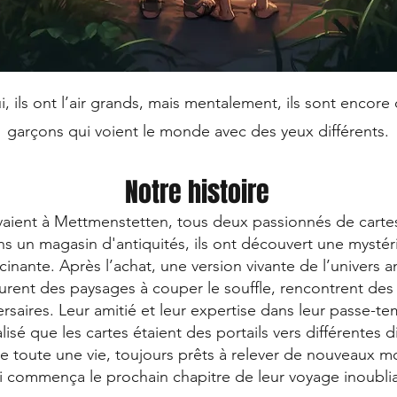
, ils ont l’air grands, mais mentalement, ils sont encore
garçons qui voient le monde avec des yeux différents.
Notre histoire
vivaient à Mettmenstetten, tous deux passionnés de carte
ans un magasin d'antiquités, ils ont découvert une mystér
inante. Après l’achat, une version vivante de l’univers a
ourent des paysages à couper le souffle, rencontrent des
saires. Leur amitié et leur expertise dans leur passe-te
lisé que les cartes étaient des portails vers différentes
de toute une vie, toujours prêts à relever de nouveaux 
i commença le prochain chapitre de leur voyage inoublia