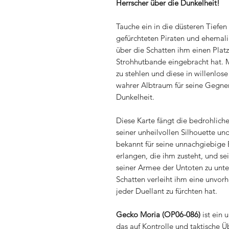
Herrscher über die Dunkelheit!
Tauche ein in die düsteren Tiefe
gefürchteten Piraten und ehemal
über die Schatten ihm einen Platz
Strohhutbande eingebracht hat. M
zu stehlen und diese in willenlose
wahrer Albtraum für seine Gegner
Dunkelheit.
Diese Karte fängt die bedrohlich
seiner unheilvollen Silhouette un
bekannt für seine unnachgiebige 
erlangen, die ihm zusteht, und sei
seiner Armee der Untoten zu unte
Schatten verleiht ihm eine unvor
jeder Duellant zu fürchten hat.
Gecko Moria (OP06-086)
ist ein 
das auf Kontrolle und taktische Üb