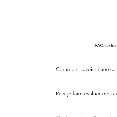
FAQ TCG
FAQ sur les 
Comment savoir si une car
La rareté des cartes Pokémon est 
communes, les diamants représente
Puis-je faire évaluer mes 
représentent les cartes ultra-rares
Oui, il existe diverses plateform
ci sont souvent basés sur les prix