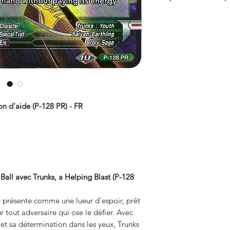
dénicher des objets r
produits pour les jou
Nous comprenons que 
plus vite le cœur des
jeux de cartes à coll
main sur leurs cartes 
jeux vidéo et produi
C'est pourquoi nous 
chose pour tous les g
rapide. Les commande
les 24 heures afin de
clients le plus rapid
on d'aide (P-128 PR) - FR
all avec Trunks, a Helping Blast (P-128
se présente comme une lueur d'espoir, prêt
ur tout adversaire qui ose le défier. Avec
t sa détermination dans les yeux, Trunks