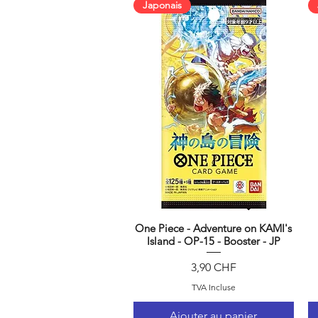
Japonais
One Piece - Adventure on KAMI's
Aperçu rapide
Island - OP-15 - Booster - JP
Prix
3,90 CHF
TVA Incluse
Ajouter au panier