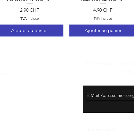
Prix
Prix
2,90 CHF
4,90 CHF
TVA Incluse
TVA Incluse
Ajouter au panier
Ajouter au panier
Inscrivez-vous à notre n
offr
etours
 données​
méthodes de