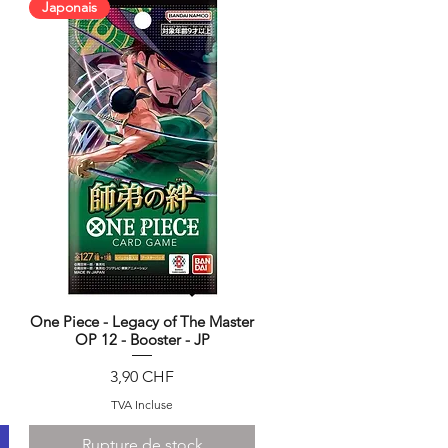
Japonais
One Piece - Legacy of The Master
Aperçu rapide
OP 12 - Booster - JP
Prix
3,90 CHF
TVA Incluse
Rupture de stock