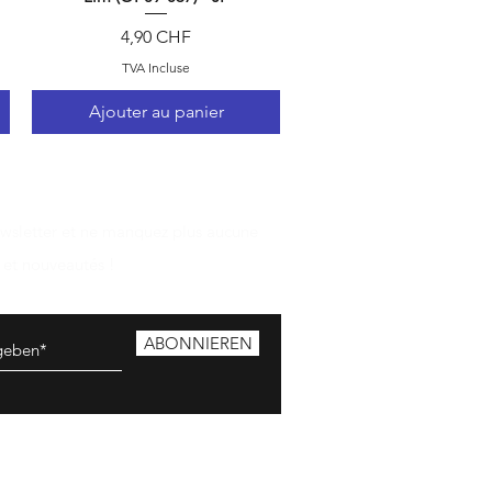
Prix
4,90 CHF
TVA Incluse
Ajouter au panier
ewsletter et ne manquez plus aucune
e et nouveautés !
ABONNIEREN