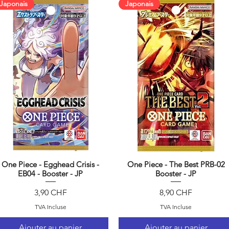
Japonais
Japonais
One Piece - Egghead Crisis -
One Piece - The Best PRB-02
Aperçu rapide
Aperçu rapide
EB04 - Booster - JP
Booster - JP
Prix
Prix
3,90 CHF
8,90 CHF
TVA Incluse
TVA Incluse
Ajouter au panier
Ajouter au panier