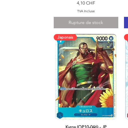
Prix
4,10 CHF
TVA Incluse
Rupture de stock
Japonais
Kyros (OP10-046) - JP
Aperçu rapide