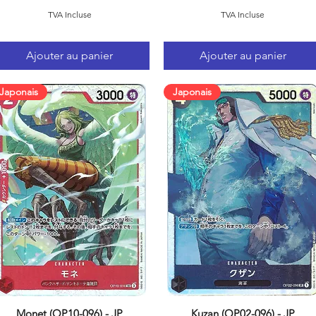
TVA Incluse
TVA Incluse
Ajouter au panier
Ajouter au panier
Japonais
Japonais
Monet (OP10-096) - JP
Kuzan (OP02-096) - JP
Aperçu rapide
Aperçu rapide