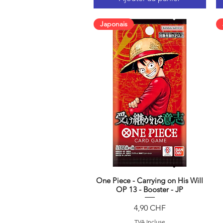
Japonais
One Piece - Carrying on His Will
Aperçu rapide
OP 13 - Booster - JP
Prix
4,90 CHF
TVA Incluse