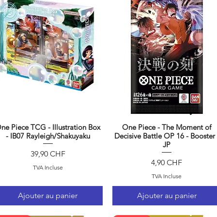
ne Piece TCG - Illustration Box
One Piece - The Moment of
Aperçu rapide
Aperçu rapide
- IB07 Rayleigh/Shakuyaku
Decisive Battle OP 16 - Booster 
JP
Prix
39,90 CHF
Prix
4,90 CHF
TVA Incluse
TVA Incluse
Ajouter au panier
Ajouter au panier