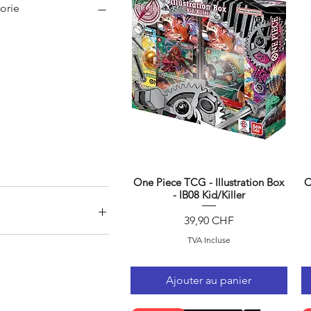
orie
One Piece TCG - Illustration Box
O
Aperçu rapide
- IB08 Kid/Killer
Prix
39,90 CHF
TVA Incluse
100 CHF
Ajouter au panier