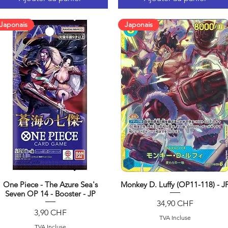
Japonais
Japonais
One Piece - The Azure Sea's
Monkey D. Luffy (OP11-118) - J
Aperçu rapide
Aperçu rapide
Seven OP 14 - Booster - JP
Prix
34,90 CHF
Prix
3,90 CHF
TVA Incluse
TVA Incluse