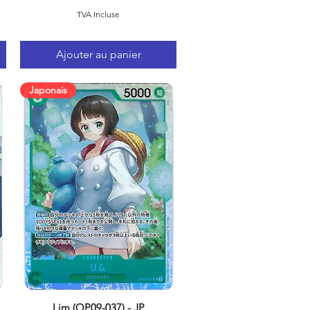
TVA Incluse
Ajouter au panier
Japonais
Lim (OP09-037) - JP
Aperçu rapide