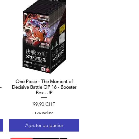
One Piece - The Moment of
Aperçu rapide
-
Decisive Battle OP 16 - Booster
Box - JP
Prix
99,90 CHF
TVA Incluse
Ajouter au panier