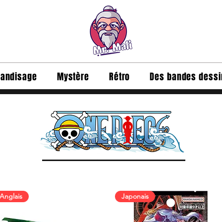
andisage
Mystère
Rétro
Des bandes dess
Anglais
Japonais