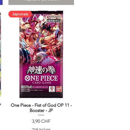
Japonais
P
One Piece - Fist of God OP 11 -
Aperçu rapide
Booster - JP
Prix
3,90 CHF
TVA Incluse